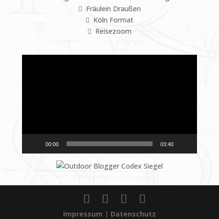
Fräulein Draußen
Köln Format
Reisezoom
Video-
Player
00:00
03:40
Impressum
|
Datenschutz