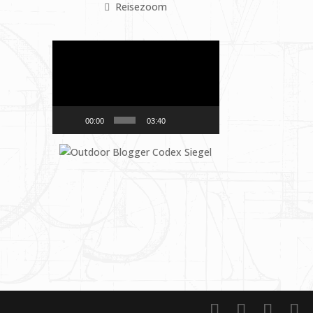
Reisezoom
Video-
Player
00:00
03:40