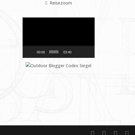
Reisezoom
Video-
Player
00:00
03:40