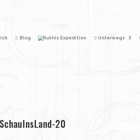
ich
Blog
Unterwegs
-SchauInsLand-20