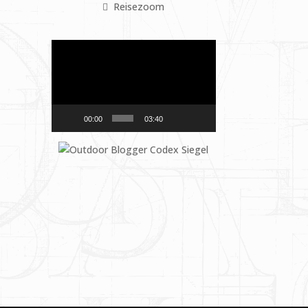
Reisezoom
Video-
Player
00:00
03:40