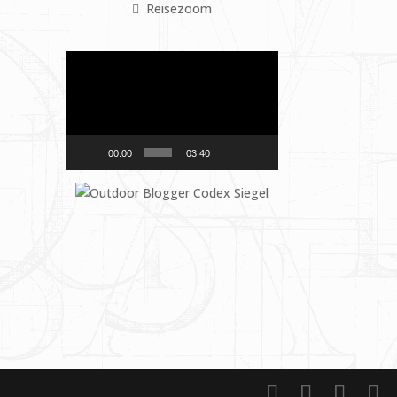
Reisezoom
Video-
Player
00:00
03:40