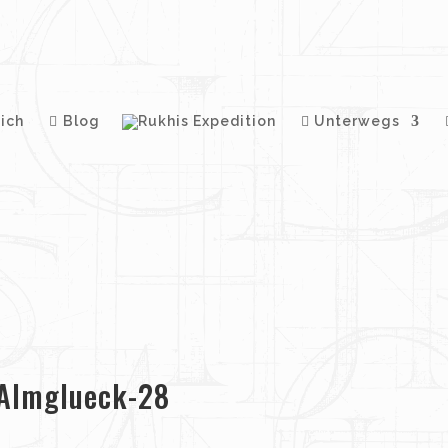
ich
Blog
Unterwegs
-Almglueck-28