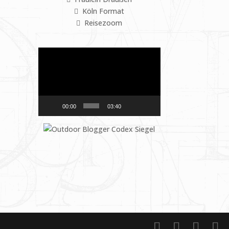
Köln Format
Reisezoom
Video-
Player
00:00
03:40