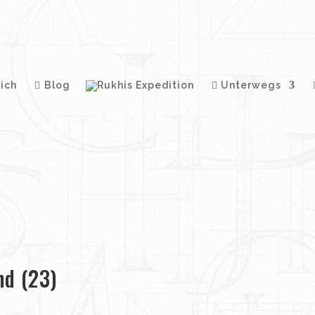
ich
Blog
Unterwegs
d (23)