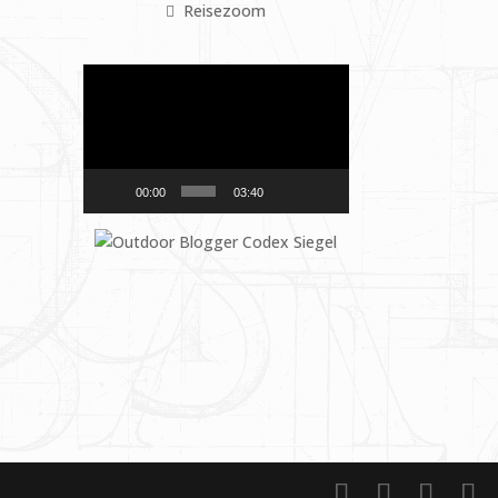
Reisezoom
Video-
Player
00:00
03:40