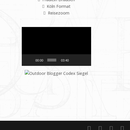
Köln Format
Reisezoom
Video-
Player
00:00
03:40