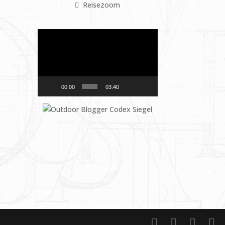
Reisezoom
Video-
Player
00:00
03:40