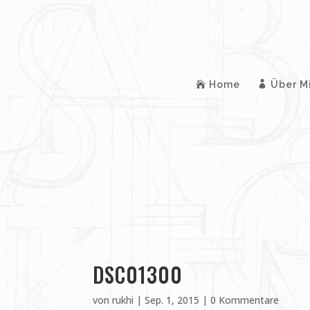
Home
Über M
DSC01300
von
rukhi
|
Sep. 1, 2015
|
0 Kommentare