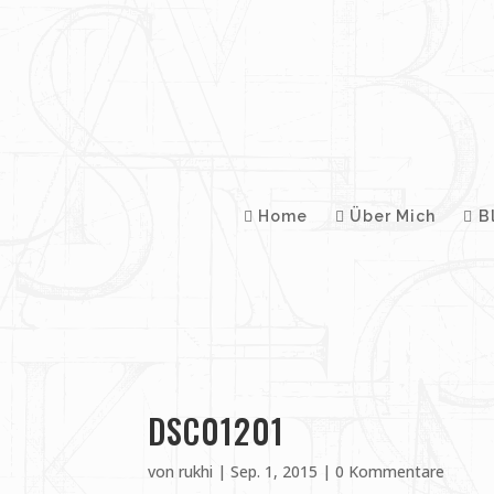
Home
Über Mich
B
DSC01201
von
rukhi
|
Sep. 1, 2015
|
0 Kommentare