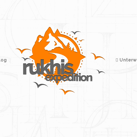
log
Unterw