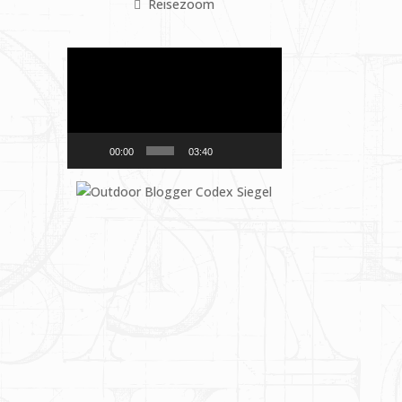
Reisezoom
Video-
Player
00:00
03:40