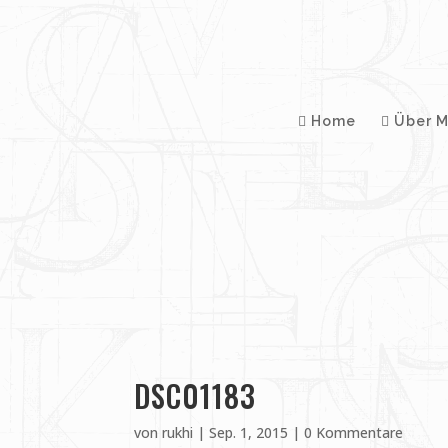
Home
Über M
DSC01183
von
rukhi
|
Sep. 1, 2015
|
0 Kommentare