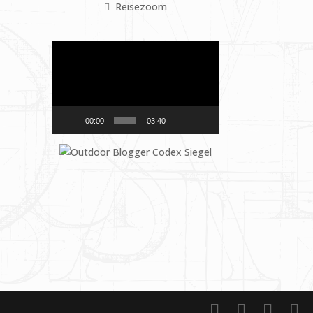
Reisezoom
Video-
Player
00:00
03:40