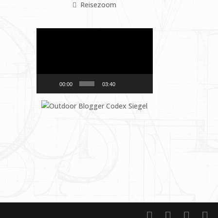
Reisezoom
Video-
Player
00:00
03:40