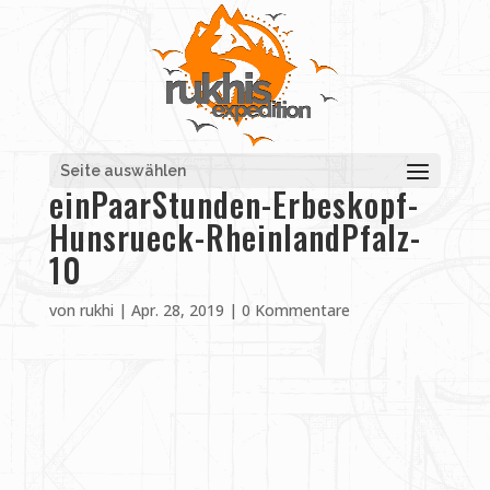
Seite auswählen
einPaarStunden-Erbeskopf-
Hunsrueck-RheinlandPfalz-
10
von
rukhi
|
Apr. 28, 2019
|
0 Kommentare