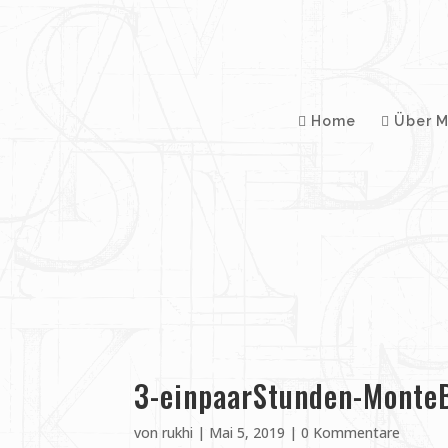
Home
Über M
3-einpaarStunden-MonteB
von
rukhi
|
Mai 5, 2019
|
0 Kommentare