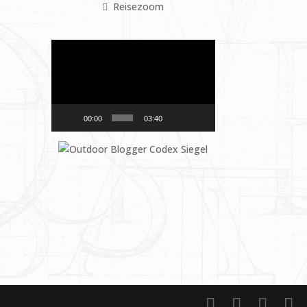
Reisezoom
Video-
Player
00:00
03:40