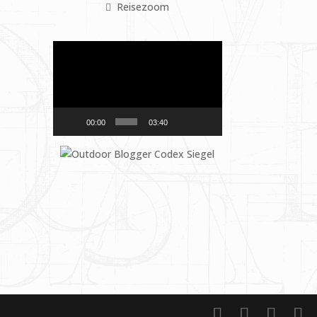
Reisezoom
Video-
Player
00:00
03:40