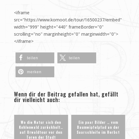
<iframe
src="https://www.komoot.de/tour/16500237/embed"
width="999" height="440" frameBorder="0"
scrolling="no" marginheight="0" marginwidth="0">
</iframe>
teilen
teilen
merken
Wenn dir der Beitrag gefallen hat, gefällt
dir vielleicht auch:
Wo die Natur sich den
Ein paar Bilder … vom
Kohlenwald zurückholt…
Baumwipfelpfad an der
auf Urwaldtour vor den
Saarschleife im Herbst
Toren der Stadt