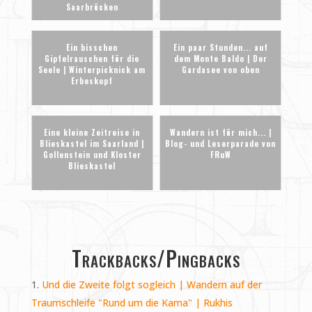
Saarbrücken
Ein bisschen
Ein paar Stunden... auf
Gipfelrauschen für die
dem Monte Baldo | Der
Seele | Winterpicknick am
Gardasee von oben
Erbeskopf
Eine kleine Zeitreise in
Wandern ist für mich... |
Blieskastel im Saarland |
Blog- und Leserparade von
Gollenstein und Kloster
FRuW
Blieskastel
Trackbacks/Pingbacks
Und die Zweite folgt sogleich | Wandern auf der
Traumschleife "Rund um die Kama" | Rukhis