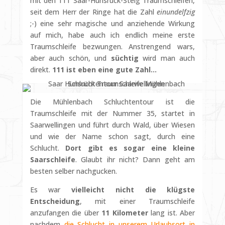
mit den 111 Saar-Hunsrück-Steig Traumschleifen,
seit dem Herr der Ringe hat die Zahl
einundelfzig
;-) eine sehr magische und anziehende Wirkung
auf mich, habe auch ich endlich meine erste
Traumschleife bezwungen. Anstrengend wars,
aber auch schön, und
süchtig
wird man auch
direkt.
111 ist eben eine gute Zahl…
Die Mühlenbach Schluchtentour ist die
Traumschleife mit der Nummer 35, startet in
Saarwellingen und führt durch Wald, über Wiesen
und wie der Name schon sagt, durch eine
Schlucht.
Dort gibt es sogar eine kleine
Saarschleife
. Glaubt ihr nicht? Dann geht am
besten selber nachgucken.
Es war
vielleicht nicht die klügste
Entscheidung
, mit einer Traumschleife
anzufangen die über
11 Kilometer
lang ist. Aber
nachdem
die Schlucht in unserem Urlaubsort in