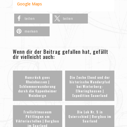
Google Maps
teilen
teilen
merken
Wenn dir der Beitrag gefallen hat, gefällt
dir vielleicht auch:
Hunsrück goes
Die Zeche Elend und der
Rheinhessen |
historische Wanderpfad
Schlemmerwanderung
bei Winterberg-
durch die Oppenheimer
Elkeringhausen |
Weinberge
Expedition Sauerland
Freilichtmuseum
Die Lok Nr. 5 in
Püttlingen am
Quierschied | Bergbau im
Viktoriastollen | Bergbau
Saarland
im Saarland