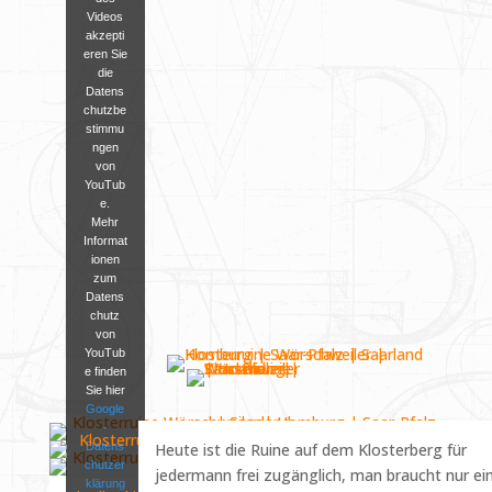
Videos
akzepti
eren Sie
die
Datens
chutzbe
stimmu
ngen
von
YouTub
e.
Mehr
Informat
ionen
zum
Datens
chutz
von
YouTub
e finden
Sie hier
Google
-
Datens
Heute ist die Ruine auf dem Klosterberg für
chutzer
jedermann frei zugänglich, man braucht nur ei
klärung