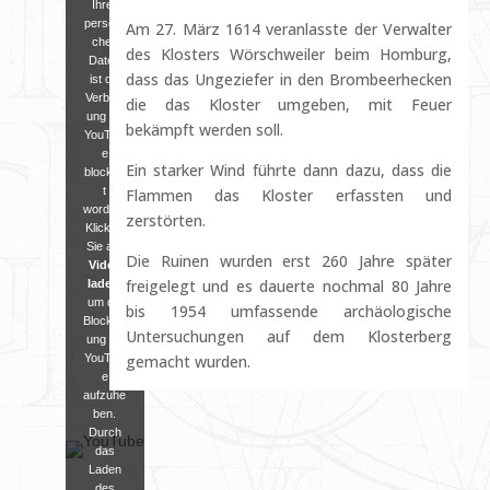
Ihrer
persönli
Am 27. März 1614 veranlasste der Verwalter
chen
des Klosters Wörschweiler beim Homburg,
Daten
dass das Ungeziefer in den Brombeerhecken
ist die
Verbind
die das Kloster umgeben, mit Feuer
ung zu
bekämpft werden soll.
YouTub
e
Ein starker Wind führte dann dazu, dass die
blockier
t
Flammen das Kloster erfassten und
worden.
zerstörten.
Klicken
Sie auf
Die Ruinen wurden erst 260 Jahre später
Video
freigelegt und es dauerte nochmal 80 Jahre
laden
,
um die
bis 1954 umfassende archäologische
Blockier
Untersuchungen auf dem Klosterberg
ung zu
YouTub
gemacht wurden.
e
aufzuhe
ben.
Durch
das
Laden
des