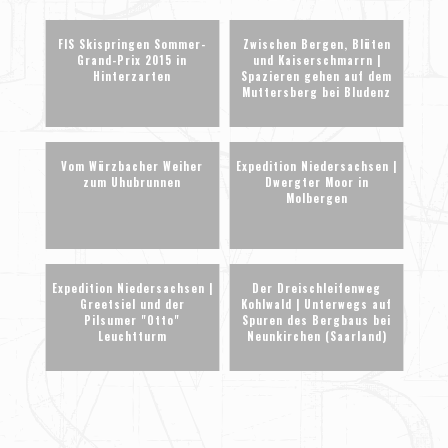
FIS Skispringen Sommer-
Zwischen Bergen, Blüten
Grand-Prix 2015 in
und Kaiserschmarrn |
Hinterzarten
Spazieren gehen auf dem
Muttersberg bei Bludenz
Vom Würzbacher Weiher
Expedition Niedersachsen |
zum Uhubrunnen
Dwergter Moor in
Molbergen
Expedition Niedersachsen |
Der Dreischleifenweg
Greetsiel und der
Kohlwald | Unterwegs auf
Pilsumer "Otto"
Spuren des Bergbaus bei
Leuchtturm
Neunkirchen (Saarland)